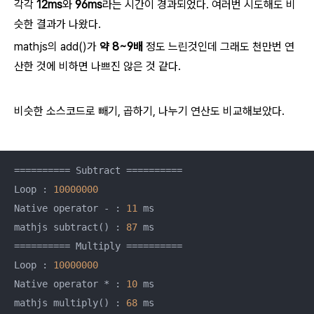
각각
12ms
와
96ms
라는 시간이 경과되었다. 여러번 시도해도 비
슷한 결과가 나왔다.
mathjs의 add()가
약 8~9배
정도 느린것인데 그래도 천만번 연
산한 것에 비하면 나쁘진 않은 것 같다.
비슷한 소스코드로 빼기, 곱하기, 나누기 연산도 비교해보았다.
========== Subtract ==========

Loop : 
10000000
Native operator - : 
11
 ms

mathjs subtract() : 
87
 ms

========== Multiply ==========

Loop : 
10000000
Native operator * : 
10
 ms

mathjs multiply() : 
68
 ms
