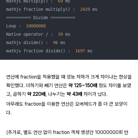
mathjs multiply() :  
69
 ms

mathjs fraction multiply() :  
2429
 ms

========== Divide ==========

Loop :  
10000000
Native operator / :  
39
 ms

mathjs divide() :  
96
 ms

mathjs fraction divide() :  
1697
 ms
연산에 fraction을 적용했을 때 성능 저하가 크게 차이나는 현상을
확인했다. 더하기와 빼기 연산은
약 125~150배
정도 차이를 보였
고, 곱하기
약 220배
, 나누기는
약 43배
차이가 났다.
아무래도 fraction을 이용한 연산은 오버헤드가 좀 더 큰 모양이
다.
(추가로, 별도 연산 없이 fraction 객체 생성만 10000000회 반