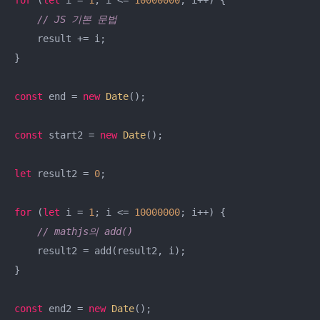
for
 (
let
 i = 
1
; i <= 
10000000
; i++) {

// JS 기본 문법
    result += i;

}

const
 end = 
new
Date
();

const
 start2 = 
new
Date
();

let
 result2 = 
0
;

for
 (
let
 i = 
1
; i <= 
10000000
; i++) {

// mathjs의 add()
    result2 = add(result2, i);

}

const
 end2 = 
new
Date
();
