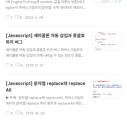
V8 Engine이 string과 number 값을 다루는 방법V8 E
hon] - [Python] Python 라이브러리 패키지를 Github
ngine이 자바스크립트의 문자열, 숫자 데이터의 메모리
Actions를 이용하..
최적화를 수행하는 방법에 대해 알아보자사전 지식V8 En
1
0
2024. 6. 28.
gine Node.js — The V8 JavaScript EngineNode.
js® is a JavaScript runtime built on Chrome's V8
JavaScript engine.nodejs.orgConstant pool를 통
[Javascript] 세미콜론 자동 삽입과 중괄호
한 메모리 절약V8 Engine에서는 JS 코드의 런타임 최적
화 및 빠른 실행을 위해 다양한 최적화 기법을 사용한다. 그
위치 버그
글 내용
기능중 하나인 constant pool은 런타임 동안 변하지 않
세미콜론 자동 삽입과 중괄호 위치 버그 자바스크립트의
는 상수(bytecode에서 상수로 참조되는 heap 객체)들
세미콜론 자동 삽입에 의해 나타날 수 있는 현상인 중괄호
의 집합을 저장하는 구조이다. V8 En..
위치 버그에 대해 알아보자. 세미콜론 자동 삽입 프로그래
0
0
2019. 11. 10.
머가 세미콜론(;)을 삽입하지 않은 채 행을 종료하면, 자바
스크립트에서는 코드가 실행될 때 행의 마지막에 세미콜론
을 자동 삽입한다. // 예시 1 var number = 100 // 예시
[Javascript] 문자열 replace와 replace
2 console.log(number) 위 코드 두 줄은 각각 행의 마
지막에 세미콜론을 붙이지 않은 코드이지만 실제로는 동작
All
글 내용
한다. 세미콜론을 넣지 않고 number 변수에 100을 할당
▶ 주제 : 문자열 replace와 replaceAll. 자바스크립트
하는 코드이다. 실제로 number 변수의 값을 조사해보면
에서의 문자열 replace 처리 동작과 replaceAll 하는 방
100이 할당된 것을 확인해 볼 수 있다. console.log 함수
법을 알아보자. ▶ 문자열 replace 문자열 replace 기법
를 이용해 number 변수의 값을 다시 한 번..
0
0
2019. 10. 20.
은 주어진 문자열의 내부에서 패턴 A에 해당하는 부분을
문자열 B로 교체하는 방법이다. 'aaa?bbb?ccc' 이라는
문자열에서 ?을 @로 교체(replace)한다고 했을 때 'aaa