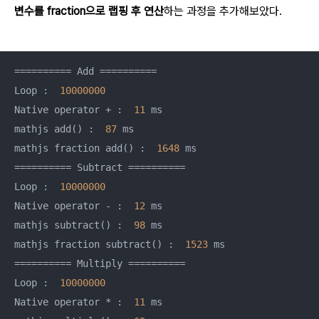
변수를 fraction으로 랩핑 후 연산
하는 과정을 추가해보았다.
========== Add ==========

Loop :  
10000000
Native operator + :  
11
 ms

mathjs add() :  
87
 ms

mathjs fraction add() :  
1648
 ms

========== Subtract ==========

Loop :  
10000000
Native operator - :  
12
 ms

mathjs subtract() :  
98
 ms

mathjs fraction subtract() :  
1523
 ms

========== Multiply ==========

Loop :  
10000000
Native operator * :  
11
 ms
