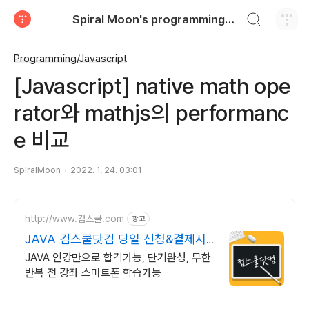
검색하기
Spiral Moon's programming blog
티스토리
Programming/Javascript
[Javascript] native math ope
rator와 mathjs의 performanc
e 비교
SpiralMoon
2022. 1. 24. 03:01
http://www.컴스쿨.com
광고
JAVA 컴스쿨닷컴 당일 신청&결제시
기프티콘!
JAVA 인강만으로 합격가능, 단기완성, 무한
반복 전 강좌 스마트폰 학습가능