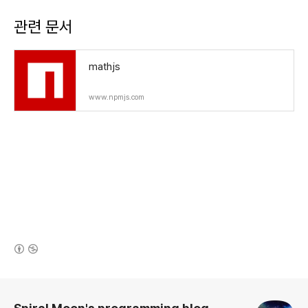
관련 문서
mathjs
www.npmjs.com
(새창열림)
로그 정보