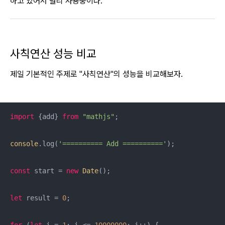
하고 있어서 널리 사용중이다.
사칙연산 성능 비교
제일 기본적인 주제로 "사칙연산"의 성능을 비교해보자.
import
 {add} 
from
"mathjs"
;

console
.log(
'========== Add =========='
);

const
 start = 
new
Date
();

let
 result = 
0
;
