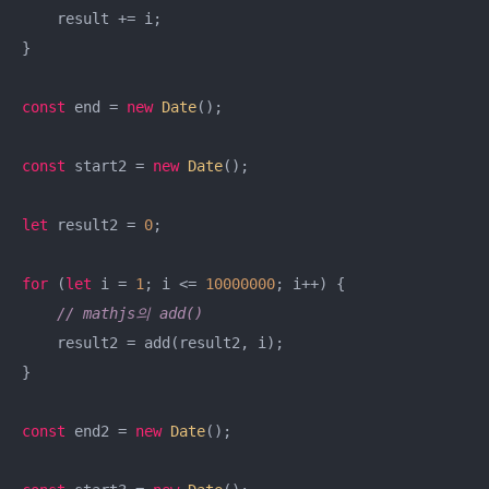
    result += i;

}

const
 end = 
new
Date
();

const
 start2 = 
new
Date
();

let
 result2 = 
0
;

for
 (
let
 i = 
1
; i <= 
10000000
; i++) {

// mathjs의 add()
    result2 = add(result2, i);

}

const
 end2 = 
new
Date
();
