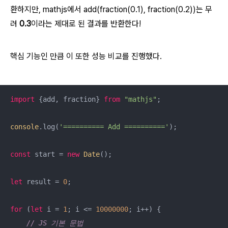
환하지만,
mathjs에서 add(fraction(0.1), fraction(0.2))는 무
려
0.3
이라는 제대로 된 결과를 반환한다!
핵심 기능인 만큼 이 또한 성능 비교를 진행했다.
import
 {add, fraction} 
from
"mathjs"
;

console
.log(
'========== Add =========='
);

const
 start = 
new
Date
();

let
 result = 
0
;

for
 (
let
 i = 
1
; i <= 
10000000
; i++) {

// JS 기본 문법