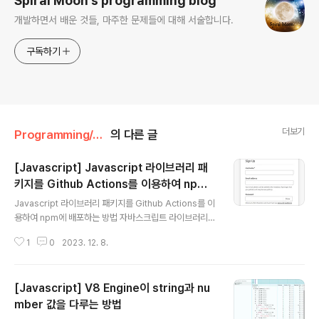
Spiral Moon's programming blog
개발하면서 배운 것들, 마주한 문제들에 대해 서술합니다.
구독하기
더보기
Programming/Javascript
의 다른 글
[Javascript] Javascript 라이브러리 패
키지를 Github Actions를 이용하여 npm
글 내용
에 배포하는 방법
Javascript 라이브러리 패키지를 Github Actions를 이
용하여 npm에 배포하는 방법 자바스크립트 라이브러리를
Github Actions을 이용하여 쉽고 빠르게 npm에 배포하
1
0
2023. 12. 8.
는 환경을 구축해보자. 시리즈 2023.12.15 - [Program
ming/C#] - [C#] C# 라이브러리 패키지를 Git Action
s를 이용하여 NuGet에 배포하는 방법 2024.01.02 - [P
[Javascript] V8 Engine이 string과 nu
rogramming/Java] - [Java] Java 라이브러리 패키지
를 Git Actions를 이용하여 Maven central repositor
mber 값을 다루는 방법
글 내용
y에 배포하는 방법 2024.02.23 - [Programming/Pyt