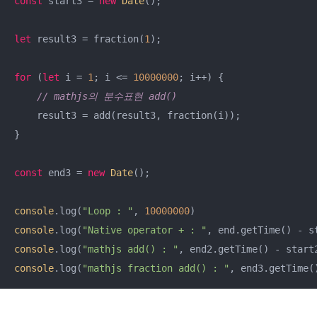
const
 start3 = 
new
Date
();

let
 result3 = fraction(
1
);

for
 (
let
 i = 
1
; i <= 
10000000
; i++) {

// mathjs의 분수표현 add()
    result3 = add(result3, fraction(i));

}

const
 end3 = 
new
Date
();

console
.log(
"Loop : "
, 
10000000
console
.log(
"Native operator + : "
, end.getTime() - s
console
.log(
"mathjs add() : "
, end2.getTime() - start
console
.log(
"mathjs fraction add() : "
, end3.getTime(