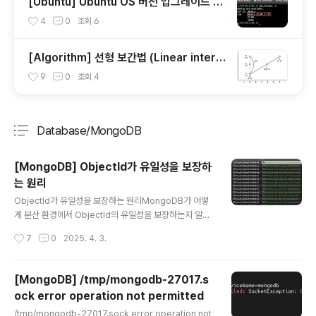
[Ubuntu] Ubuntu OS 버전 업그레이드 방
법
4
0
조회
6
[Algorithm] 선형 보간법 (Linear interp
olation)
9
0
조회
4
Database/MongoDB
분류 전체보기
주요 글 목록
[MongoDB] ObjectId가 유일성을 보장하
는 원리
글 내용
ObjectId가 유일성을 보장하는 원리MongoDB가 어떻
게 분산 환경에서 ObjectId의 유일성을 보장하는지 알아
보자.ObjectIdMongoDB에서 ObjectId는 각 문서의
작성시간
7
0
2025. 4. 3.
고유 식별자 타입으로 사용되며, 데이터베이스 내에서 문
서의 유일성을 보장하는 매우 중요한 역할을 한다. 기본적
으로 문서의 _id 필드에 자동으로 추가되기 때문에 빈 문서
[MongoDB] /tmp/mongodb-27017.s
를 생성하려고 해도 MongoDB Driver가 강제로 Objec
ock error operation not permitted
tId를 할당한다.ObjectId의 구조ObjectId는 총 12byte
글 내용
s로 구성되어 있으며, 각 bytes는 다음과 같은 정보를 담
/tmp/mongodb-27017.sock error operation not