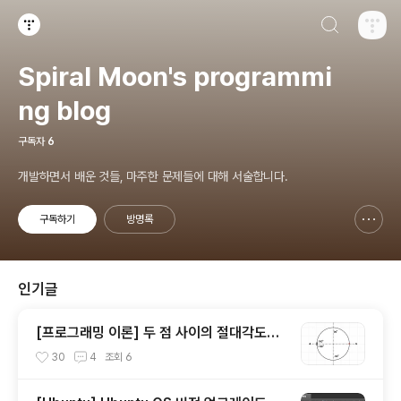
검색하기
티스토리
Spiral Moon's programmi
ng blog
구독자
6
개발하면서 배운 것들, 마주한 문제들에 대해 서술합니다.
구독하기
방명록
신고하기 레이어
열기
인기글
[프로그래밍 이론] 두 점 사이의 절대각도를
재는 atan2
30
4
조회
6