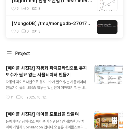
[Algorithm] 선형 보간법 (Linear interp
olation)
9
0
조회
3
[MongoDB] /tmp/mongodb-27017.s
ock error operation not permitted
0
0
조회
3
Project
분류 전체보기
주요 글 목록
[메이플 사진관] 자동화 파이프라인으로 유지
보수가 필요 없는 시뮬레이터 만들기
글 내용
자동화 파이프라인으로 유지보수가 필요 없는 시뮬레이터
만들기이 글의 내용중 일부는 일반인이 이해하기 힘든 내
용이 포함되어 있을 sudo 있습니다. 안녕하세요. 메이플
작성시간
11
0
2025. 10. 12.
사진관을 개발한 개발자 SpiralMoon 입니다.오늘은 자동
화 파이프라인을 도입해 유지보수가 필요 없는 메이플스토
리 말풍선 & 명찰 시뮬레이터를 개발한 과정을 풀어보려고
[메이플 사진관] 메이플 포토샵을 만들며
합니다. 메이플 사진관 - 메이플 프로필, 시뮬, 포토샵 서비
글 내용
들어가며안녕하세요. 메이플 사진관을 1인 개발한 7년차
스말풍선, 명찰 시뮬레이터가 출시되었어요!maplestudi
서버 개발자 SpiralMoon 입니다.오늘은 메이플스토리 관
o.app시리즈2024.09.06 - [Project] - [메이플 사진