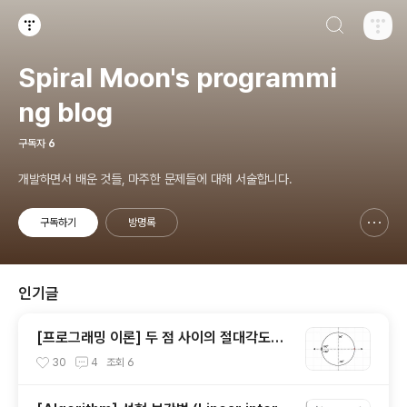
검색하기
티스토리
Spiral Moon's programmi
ng blog
구독자
6
개발하면서 배운 것들, 마주한 문제들에 대해 서술합니다.
구독하기
방명록
신고하기 레이어
열기
인기글
[프로그래밍 이론] 두 점 사이의 절대각도를
재는 atan2
30
4
조회
6