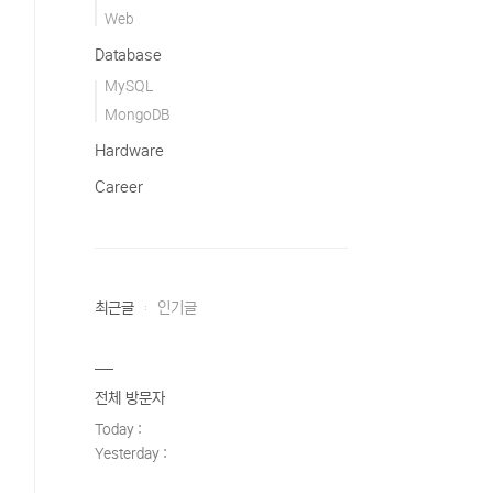
Web
Database
MySQL
MongoDB
Hardware
Career
최근글
인기글
전체 방문자
Today :
Yesterday :