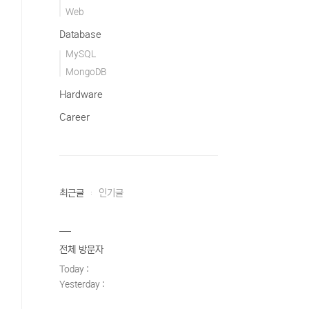
Web
Database
MySQL
MongoDB
Hardware
Career
최근글
인기글
전체 방문자
Today :
Yesterday :