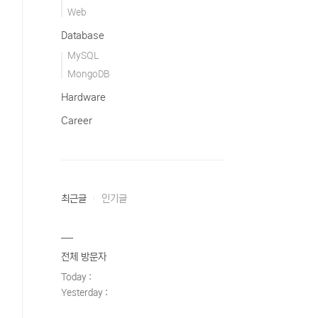
Web
Database
MySQL
MongoDB
Hardware
Career
최근글
인기글
전체 방문자
Today :
Yesterday :