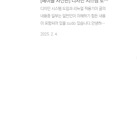
[메이플 사진관] 디자인 시스템 도입과 리뉴얼 적용기
디자인 시스템 도입과 리뉴얼 적용기이 글의
내용중 일부는 일반인이 이해하기 힘든 내용
이 포함되어 있을 sudo 있습니다.안녕하세
요. 메이플 사진관을 1인 개발한 7년차 서버
2025. 2. 4.
개발자 SpiralMoon 입니다.오늘은 메이플
스토리 관련 서비스인 메이플 사진관의 디자
인 시스템 도입과 컴포넌트 개발 과정, 그리
고 리뉴얼이 진행된 웹사이트 요소에 대해 기
록을 하려 합니다. 개발보다는 디자인 위주로
개선한 내용이 포함되어 있습니다. 메이플 사
진관 - 메이플 프로필, 포토샵 서비스메이플
포토샵이 출시되었어요!maplestudio.app
시리즈2024.09.06 - [Project] - [메이
플 사진관] 프로젝트 기획부터 서비스 공개까
지2024.11.25 - [Project] - [메이플 사
진관] 기능 업데이트와 유저..