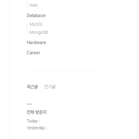
Web
Database
MySQL
MongoDB
Hardware
Career
최근글
인기글
전체 방문자
Today :
Yesterday :