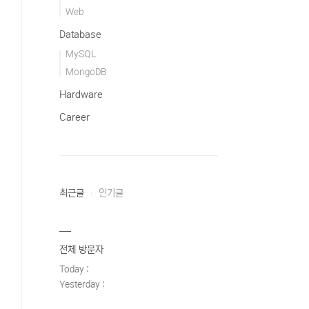
Web
Database
MySQL
MongoDB
Hardware
Career
최근글
인기글
전체 방문자
Today :
Yesterday :