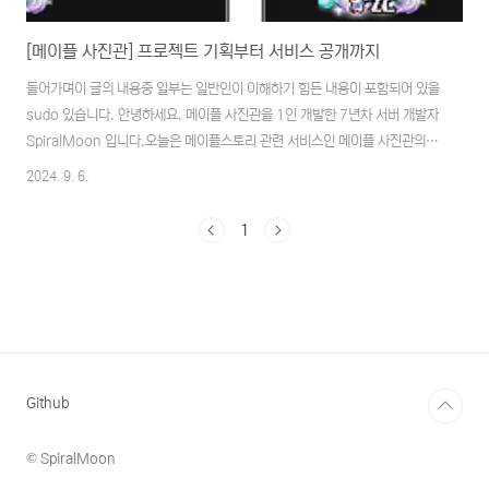
[메이플 사진관] 프로젝트 기획부터 서비스 공개까지
들어가며이 글의 내용중 일부는 일반인이 이해하기 힘든 내용이 포함되어 있을
sudo 있습니다. 안녕하세요. 메이플 사진관을 1인 개발한 7년차 서버 개발자
SpiralMoon 입니다.오늘은 메이플스토리 관련 서비스인 메이플 사진관의 기
획부터 오픈까지의 과정과 이후에 마주한 상황에 대해 기록을 하려 합니다. 메
2024. 9. 6.
이플 사진관 - 메이플 프로필 제작소메이플스토리 스타일로 커스텀 프로필을
만들어보세요!maplestudio.app시리즈2024.11.25 - [Project] - [메이
1
플 사진관] 기능 업데이트와 유저 이벤트 진행 후기2025.02.04 -
[Project] - [메이플 사진관] 디자인 시스템 도입과 리뉴얼 적용기
2025.05.06 - [Project] - [메이플 사진관] 메이플 포토샵을 만들며2..
Github
© SpiralMoon