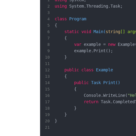
using
class
Program
static
void
Main
(
string
[] arg
var
 example = 
new
public
class
Example
public
 Task 
Print
(
)
            Console.WriteLine(
"He
return
}