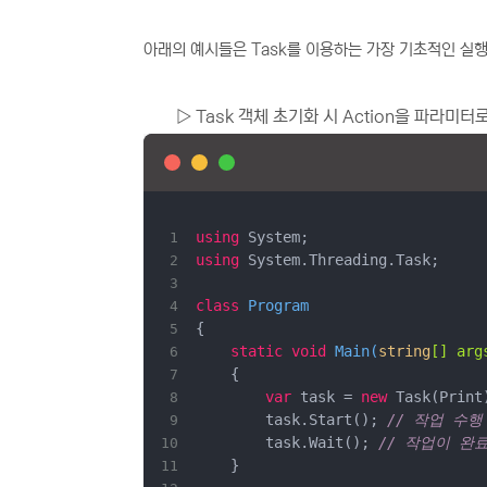
아래의 예시들은 Task를 이용하는 가장 기초적인 실
▷
Task 객체 초기화 시 Action을 파라미
using
using
class
Program
static
void
Main
(
string
[] arg
var
 task = 
new
        task.Start(); 
// 작업 수행
        task.Wait(); 
// 작업이 완