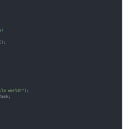
s
)
llo world!"