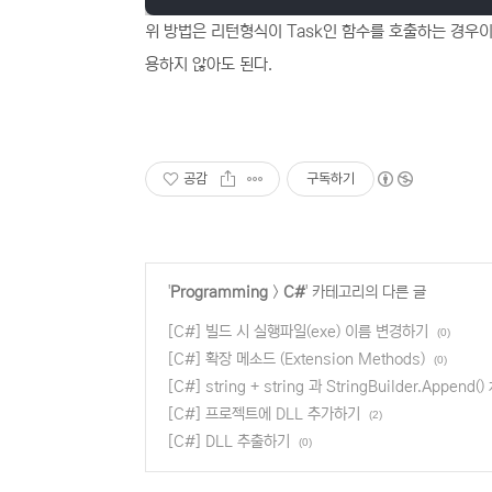
위 방법은 리턴형식이 Task인 함수를 호출하는 경우이다. 
용하지 않아도 된다.
공감
구독하기
'
Programming
>
C#
' 카테고리의 다른 글
[C#] 빌드 시 실행파일(exe) 이름 변경하기
(0)
[C#] 확장 메소드 (Extension Methods)
(0)
[C#] string + string 과 StringBuilder.Append(
[C#] 프로젝트에 DLL 추가하기
(2)
[C#] DLL 추출하기
(0)