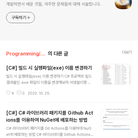
개발하면서 배운 것들, 마주한 문제들에 대해 서술합니다.
구독하기
더보기
Programming/C#
의 다른 글
[C#] 빌드 시 실행파일(exe) 이름 변경하기
글 내용
빌드 시 실행파일(exe) 이름 변경하기 C# 프로젝트 빌드
결과물인 .exe 파일의 이름을 변경해보자 어셈블리명 수
정 C# 프로젝트의 빌드 결과물은 .exe인데, 이 .exe 파일
4
0
2020. 10. 25.
의 기본 이름을 별도로 설정해주지 않으면 프로젝트와 동
일한 이름으로 빌드된다. 예를 들어 프로젝트명이 MyProj
ect인 상태에서 빌드하면 MyProject.exe 라는 프로그
[C#] C# 라이브러리 패키지를 Github Act
램이 만들어진다. 프로젝트명을 수정하지 않고도 .exe 파
일의 이름을 별도로 설정하여 빌드할 수 있는 방법이 있다.
ions를 이용하여 NuGet에 배포하는 방법
글 내용
솔루션 탐색기에서 마우스 우클릭 후 '속성' 메뉴를 선택 애
C# 라이브러리 패키지를 Git Actions를 이용하여 NuG
플리케이션 탭에서 어셈블리 이름을 원하는 것으로 변경한
et에 배포하는 방법 C# 라이브러리를 Github Actions
다. 예시로 어셈블리 이름을 HelloWorld로 변경해보았다.