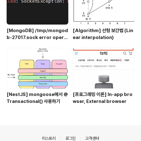
[MongoDB] /tmp/mongod
[Algorithm] 선형 보간법 (Lin
b-27017.sock error opera
ear interpolation)
tion not permitted
[NestJS] mongoose에서 @
[프로그래밍 이론] In-app bro
Transactional() 사용하기
wser, External browser
의안내
티스토리
로그인
고객센터