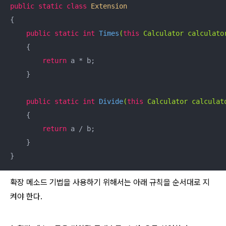
public
static
class
Extension
{

public
static
int
Times
(
this
 Calculator calculato
{

return
 a * b;

    }

public
static
int
Divide
(
this
 Calculator calculat
{

return
 a / b;

    }

}
확장 메소드 기법을 사용하기 위해서는 아래 규칙을 순서대로 지
켜야 한다.