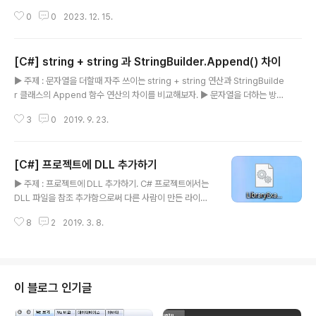
을 이용하여 쉽고 빠르게 NuGet에 배포하는 환경을 구축
이제부터 빌드하면 변경된 이름으로 .exe 파일이 생성되
0
0
2023. 12. 15.
해보자. 시리즈 2023.12.08 - [Programming/Javas
는 것을..
cript] - [Javascript] Javascript 라이브러리 패키지를
Github Actions를 이용하여 npm에 배포하는 방법 202
[C#] string + string 과 StringBuilder.Append() 차이
4.01.02 - [Programming/Java] - [Java] Java 라이
글 내용
브러리 패키지를 Git Actions를 이용하여 Maven centr
▶ 주제 : 문자열을 더할때 자주 쓰이는 string + string 연산과 StringBuilde
al repository에 배포하는 방법 2024.02.23 - [Progr
r 클래스의 Append 함수 연산의 차이를 비교해보자. ▶ 문자열을 더하는 방법
amming/Python] - [Python] Python 라이브러리 패
C#에서 문자열을 더하는 방법은 여러가지가 있지만 가장 잘 알려진 방법은 아
키지를 Githu..
3
0
2019. 9. 23.
래와 같은 방법일 것이다. string result = "hello" + "world"; // "hellowor
ld" 문자열과 문자열을 더하기 기호로 이어붙이는 방법이다. 단순하게 표현할
수 있어서 C# 이외에도 대부분의 언어들이 지원하고 있는 기능이다. 두 번째로
[C#] 프로젝트에 DLL 추가하기
알려진 방법은 StringBuilder 클래스의 Append 함수를 이용하여 builder
글 내용
객체에 문자열을 이어붙인 후 꺼내는 방법이다. var builder = new StringB
▶ 주제 : 프로젝트에 DLL 추가하기. C# 프로젝트에서는
uild..
DLL 파일을 참조 추가함으로써 다른 사람이 만든 라이브
러리를 사용할 수 있다. ▶ 관련 문서 ▷ DLL 추출하기 [C
8
2
2019. 3. 8.
#] DLL 추출하기 ▶ 주제 : DLL 추출하기 DLL은 간단하
게 생각해서 라이브러리 파일 같은 것인데 Visual studio
는 직접 DLL를 만들어 추출할 수 있는 기능을 제공한다. 기
본적으로 프로젝트 단위로 DLL이 추출된다. ▶ 작성 환경..
spiralmoon.tistory.com ▶ 작성 환경 ▷ Visual stud
이 블로그 인기글
io 2017 ▶ DLL 참조 추가 방법 우선 프로젝트에 추가할
DLL 파일을 확보한다. 예시로 저번 포스트에서 추출한 Li