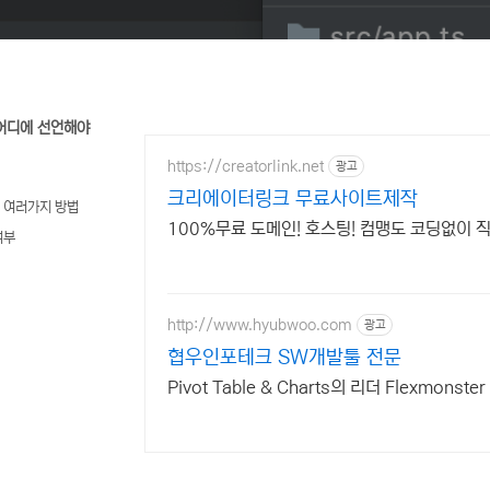
어디에 선언해야
https://creatorlink.net
광고
크리에이터링크 무료사이트제작
 여러가지 방법
100%무료 도메인! 호스팅! 컴맹도 코딩없이 
여부
pescript' 카테고리
http://www.hyubwoo.com
광고
협우인포테크 SW개발툴 전문
Pivot Table & Charts의 리더 Flexmonster