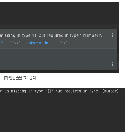
tellij가 빨간줄을 그어준다.