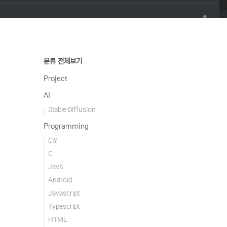
분류 전체보기
Project
AI
Stable Diffusion
Programming
C#
C
Java
Android
Javascript
Typescript
HTML