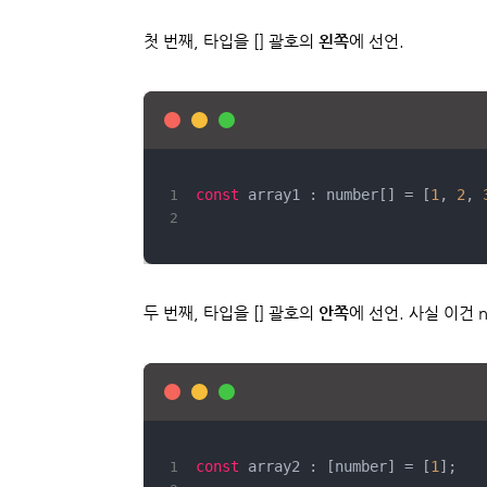
첫 번째, 타입을 [] 괄호의
왼쪽
에 선언.
const
 array1 : number[] = [
1
, 
2
, 
두 번째, 타입을 [] 괄호의
안쪽
에 선언. 사실 이건 
const
 array2 : [number] = [
1
];