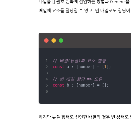
타입을 [] 괄호 왼쪽에 선언하는 방법과 Generi
배열에 요소를 할당할 수 있고, 빈 배열로도 할당이
// 배열(튜플)의 요소 할당
const
 a : [number] = [
1
// 빈 배열 할당 => 오류
const
 b : [number] = [];
하지만
튜플 형태로 선언한 배열의 경우 빈 상태로 