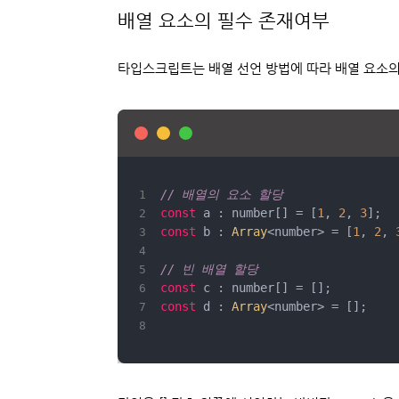
배열 요소의 필수 존재여부
타입스크립트는 배열 선언 방법에 따라 배열 요소의
// 배열의 요소 할당
const
 a : number[] = [
1
, 
2
, 
3
const
 b : 
Array
<number> = [
1
, 
2
, 
// 빈 배열 할당
const
const
 d : 
Array
<number> = [];