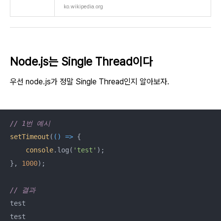
ko.wikipedia.org
Node.js는 Single Thread이다
우선 node.js가 정말 Single Thread인지 알아보자.
// 1번 예시
setTimeout
(
() =>
 {

console
.log(
'test'
);

}, 
1000
);

// 결과
test

test
