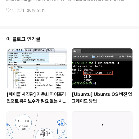
인 보통 express를 이용하여 Node.js에서 웹 서버를 구축할 때 const app
4
1
2019. 8. 11.
= express(); ... app.use(express.json()); // 혹은 bodyParser.json()
app.use(express.urlencoded()); // 혹은 bodyParser.urlencoded()
... request의 내용을 파싱하여 라우터가 이용할 수 있도록 위와 같이 두 가지
파서(body-parser 패키지에 있음)를 등록하게 된다. PayloadTooLargeE
rror가 발생하는 원인은..
이 블로그 인기글
[메이플 사진관] 자동화 파이프라
[Ubuntu] Ubuntu OS 버전 업
인으로 유지보수가 필요 없는 시뮬
그레이드 방법
레이터 만들기