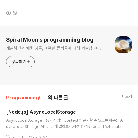
(새창열림)
로그 정보
Spiral Moon's programming blog
개발하면서 배운 것들, 마주한 문제들에 대해 서술합니다.
구독하기
더보기
Programming/Node.js
의 다른 글
[Node.js] AsyncLocalStorage
글 내용
AsyncLocalStorage비동기 작업의 context를 유지할 수 있도록 해주는 A
syncLocalStorage API에 대해 알아보자.작성 환경Node.js 16.4 (stabl
e)AsyncLocalStorage란?AsyncLocalStorage(이하 als)는 Node.js 1
5
0
2025. 3. 24.