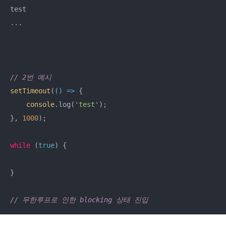
test

...

// 2번 예시
setTimeout
(
() =>
 {

console
.log(
'test'
);

}, 
1000
);

while
 (
true
) {

}

// 무한루프로 인한 blocking 상태 진입