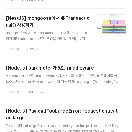
6.4에서 정식 추가된 API로 비동기 호출 간에 상태를 저장하고 공유할 수 있도
록 도와주는 기능이다.(프론트엔드 개발에 쓰이는 localStorage와 관련 없
음) Java에서는 각 Thread마다 독립적인 context를 유지할 수 있도록 Thr
[NestJS] mongoose에서 @Transactio
eadLocal이라는 기능을 제공하지만, Node.js는 Single Thread Event L
oop 기반의 비동기 실행 모델을 사용하기 때문에 여러 실행 흐름 간의 conte
nal() 사용하기
글 내용
x..
mongoose에서 @Transactional() 사용하기NestJS
환경에서 mongoose 트랜잭션을 처리할 때 겪는 문제점
과 그 해결 방법인 @Transactional()로 트랜잭션을 다루
5
0
2025. 5. 26.
는 방법에 대해 알아보자.작성 환경Node.js 16.4 이상M
ongoDB 4.2 이상 및 분산 환경(Replica Set or Shard
ed Cluster), 스토리지 엔진이 WiredTiger 일 것사전
[Node.js] parameter가 있는 middleware
지식AsyncLocalStorage [Node.js] AsyncLocalSt
글 내용
orageAsyncLocalStorage비동기 작업의 context를
parameter가 있는 middleware 매개변수를 사용할 수 있는 미들웨어를 만
유지할 수 있도록 해주는 AsyncLocalStorage API에
들어보자. router와 middleware의 기본 형태 router.get('/example', fun
대해 알아보자.작성 환경Node.js 16.4 (stable)Async
ction (req, res, next) { ... }); NodeJS에서는 라우터를 구성할 때 위 소스코
LocalStorage란?Asy..
3
1
2020. 3. 27.
드처럼 경로를 지정하고 해당 경로에서 트리거 될 미들웨어를 작성한다. // 미들
웨어의 기본 형태 function (req, res, next) { } // 파라미터를 스킵한 미들웨
어의 형태 function () { } 미들웨어는 항상 기본 파라미터로 request, respo
[Node.js] PayloadTooLargeError: request entity t
nse, next 개체들을 받거나 스킵할 수 있는데, 개발자가 원하는 파라미터를 따
로 선언할 수 없다는 문제점이 있다. parameterized..
oo large
글 내용
PayloadTooLargeError: request entity too large. Node.js에서 Pay
loadTooLargeError가 발생하는 경우와 해결법에 대하여 알아보자. 발생 원