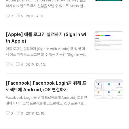
Apple push notification service (APNs) key 설정
되지 않아서 Logstash가 초기화되는 ..
하기 iOS 앱으로 푸시 알림을 보낼 수 있도록 APNs 인증
서와 키를 발급해보자. APNs란? APNs는 Apple push
9
6
2020. 4. 11.
notification service의 줄임말로, iOS에 표시되는 푸시
알림 기능이다. 애플 개발자 페이지에서 인증서와 키를 설
정해야만 사용할 수 있다. 선행 작업 이 글은 애플 개발자
[Apple] 애플 로그인 설정하기 (Sign In wi
페이지의 Identifiers 항목에 iOS 앱을 등록한 이후의 작
업을 다루므로, 아직 등록하지 않았다면 아래 링크를 따라
th Apple)
글 내용
작업을 완료해야 한다. iOS - How to Create an App I
애플 로그인 설정하기 (Sign In with Apple) 앱 및 웹에
D The second step to complete and publish yo
서 애플 계정으로 로그인 할 수 있는 기능인 "Sign In with
ur app is to create a un..
Apple"을 설정해보자. 내 iOS 앱에 애플 로그인 기능을
4
4
2019. 12. 23.
넣어야 하는 이유 애플이 WWDC 2019에서 애플 로그인
(Sign In with Apple) 기능을 발표함과 동시에, 구글이나
페이스북 로그인과 같이 타사 인증(OAuth)을 지원하는 i
[Facebook] Facebook Login을 위해 프
OS 앱에 애플 로그인을 강제로 넣어야 한다는 조항을 내걸
었다. 2020년부터는 구글 로그인 넣을거면 애플 로그인도
로젝트에 Android, iOS 연결하기
글 내용
넣어야 한다는 얘기다... 애플 개발자 페이지 접속 애플 로
Facebook Login을 위해 프로젝트에 Android, iOS 연
그인 기능을 활성화 하려면 https://developer.apple.c
결하기 페이스북 프로젝트에 안드로이드, iOS 프로젝트를
om/에 접속해서 아래의 작업들을 수행해야 한다. Apple
등록하고 의존성을 관리해보자. 선행 작업 이 글은 페이스
Develope..
0
0
2019. 12. 10.
북 프로젝트 생성 절차를 마친 이후의 작업을 다루므로 페
이스북 프로젝트를 생성하지 않았다면 아래 링크에서 먼저
작업을 완료해야한다. [Facebook] Facebook 프로젝