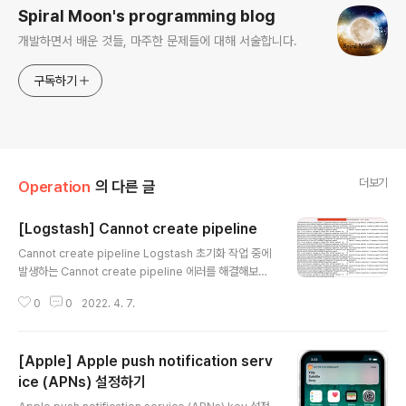
Spiral Moon's programming blog
개발하면서 배운 것들, 마주한 문제들에 대해 서술합니다.
구독하기
더보기
Operation
의 다른 글
[Logstash] Cannot create pipeline
글 내용
Cannot create pipeline Logstash 초기화 작업 중에
발생하는 Cannot create pipeline 에러를 해결해보자.
서비스가 active 상태여도 발생할 수 있다. 에러 로그 [20
0
0
2022. 4. 7.
22-04-04T23:59:29,598][ERROR][logstash.ag
ent] Cannot create pipeline {:reason=>"Expecte
d one of #, { at line 8, column 4 (byte 53) after o
[Apple] Apple push notification serv
utput \n "} /var/log/logstash/logstash-plain.log에
출력된 로그 발생 원인 발생 환경 ubuntu 18.04 발생 조
ice (APNs) 설정하기
글 내용
건 잘못된 설정 파일 Logstash 설정 파일이 제대로 작성