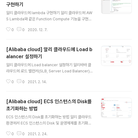
a large, rapidly growing ecosystem. Kubernete
구현하기
글 내용
s services, support, and tools kubernetes.io 황
알리 클라우드에 lambda 구현하기 알리 클라우드에 AW
금방패(중국 인터넷 검열 방화벽..
S Lambda와 같은 Function Compute 기능을 구현해
보자 Function Compute란? Function Compute는
0
0
2020. 12. 7.
알리바바 클라우드에서 사용하는 단어인데 AWS Lambd
a와 동일하다고 생각하면 된다. 간단한 로직이나 이벤트 트
리거 같은 내용을 스크립트 형태로 제작하여 등록하면, 클
[Alibaba cloud] 알리 클라우드에 Load b
라우드에서 바로 호출하여 사용할 수 있다. Function Co
mpute 활성화 하기 Function Compute를 사용하기 위
alancer 설정하기
글 내용
해선 활성화 하는 작업이 필요하다. 메뉴에서 "Function
알리 클라우드에 Load balancer 설정하기 알리바바 클
Compute"를 찾아 들어간다. Function Compute 비용
라우드에 로드 밸런서(SLB, Server Load Balancer)를
지불에 관한 안내가 나온다. Function Compute는 Pay
생성하고 타 인스턴스에 라우팅 하는 방법을 알아보자. 사
-As-You-Go 방..
0
0
2021. 2. 14.
전 지식 로드 밸런싱(부하분산)의 정의 부하분산 - 위키백
과, 우리 모두의 백과사전 위키백과, 우리 모두의 백과사전.
위키미디어 일래스틱서치 서버 클러스터로의 사용자 요청
[Alibaba cloud] ECS 인스턴스의 Disk를
들이 부하 분산을 통해 라우팅되고 있다. 부하분산 또는 로
드 밸런싱(load balancing)[1]은 컴퓨터 네트워 ko.wiki
초기화하는 방법
글 내용
pedia.org 선행 작업 이 글에서 다루는 주제는 알리 클라
ECS 인스턴스의 Disk를 초기화하는 방법 알리 클라우드
우드 환경의 ECS가 필요하므로 ECS 인스턴스를 만들지
환경에서 ECS 인스턴스의 Disk 및 운영체제를 초기화하
않았다면 아래 링크에서 먼저 작업을 수행해야 한다. ECS
는 방법을 알아보자. 작업 순서 1. ECS 인스턴스 중지 2-
생성하기 [Alibaba cloud] ECS ..
0
0
2021. 2. 24.
A. 디스크를 초기화하는 방법 2-B. 디스크를 전면 교체하