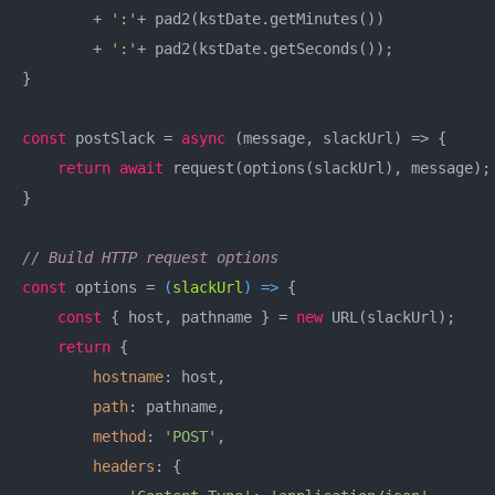
        + 
':'
+ pad2(kstDate.getMinutes())

        + 
':'
+ pad2(kstDate.getSeconds());

}

const
 postSlack = 
async
 (message, slackUrl) => {

return
await
 request(options(slackUrl), message);

}

// Build HTTP request options
const
 options = 
(
slackUrl
) =>
 {

const
 { host, pathname } = 
new
 URL(slackUrl);

return
 {

hostname
: host,

path
: pathname,

method
: 
'POST'
,

headers
: {
