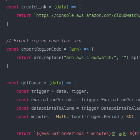
const
 createLink = 
(
data
) =>
 {

return
`https://console.aws.amazon.com/cloudwatch
}

// Export region code from arn
const
 exportRegionCode = 
(
arn
) =>
 {

return
 arn.replace(
"arn:aws:cloudwatch:"
, 
""
).spl
}

const
 getCause = 
(
data
) =>
 {

const
 trigger = data.Trigger;

const
 evaluationPeriods = trigger.EvaluationPeriod
const
 datapointsToAlarm = trigger.DatapointsToAlar
const
 minutes = 
Math
.floor(trigger.Period / 
60
);

return
`
${evaluationPeriods * minutes}
분 동안 
${tr