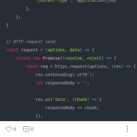
'Content-Type'
: 
'application/json'
        },

    };

}

// HTTP request send
const
 request = 
(
options, data
) =>
 {

return
new
Promise
(
(
resolve, reject
) =>
 {

const
 req = https.request(options, 
(
res
) =>
 {

            res.setEncoding(
'utf8'
);

let
 responseBody = 
''
;

            res.on(
'data'
, 
(
chunk
) =>
 {

                responseBody += chunk;

            });

0
0
            res.on(
'end'
, 
() =>
 {
