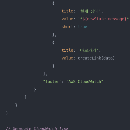
                    {

title
: 
'현재 상태'
,

value
: 
`*
${newState.message}
*
short
: 
true
                    },

                    {

title
: 
'바로가기'
,

value
: createLink(data)

                    }

                ],

"footer"
: 
"AWS CloudWatch"
            }

        ]

    }

}

// Generate CloudWatch link