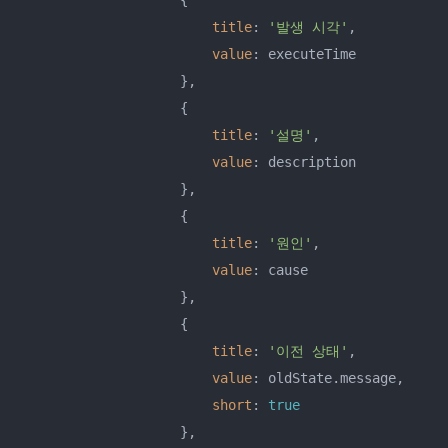
                    {

title
: 
'발생 시각'
,

value
: executeTime

                    },

                    {

title
: 
'설명'
,

value
: description 

                    },

                    {

title
: 
'원인'
,

value
: cause

                    },

                    {

title
: 
'이전 상태'
,

value
: oldState.message,

short
: 
true
                    },
