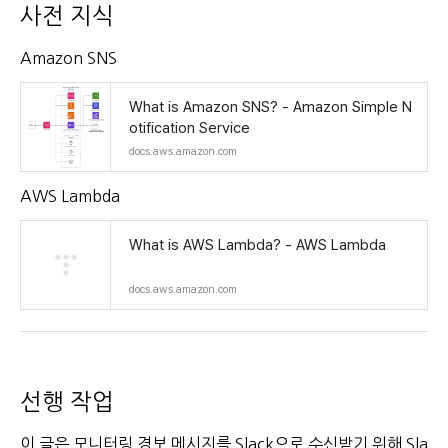
사전 지식
Amazon SNS
What is Amazon SNS? - Amazon Simple N
otification Service
docs.aws.amazon.com
AWS Lambda
What is AWS Lambda? - AWS Lambda
docs.aws.amazon.com
선행 작업
이 글은 모니터링 경보 메시지를 Slack으로 수신받기 위해
Sla