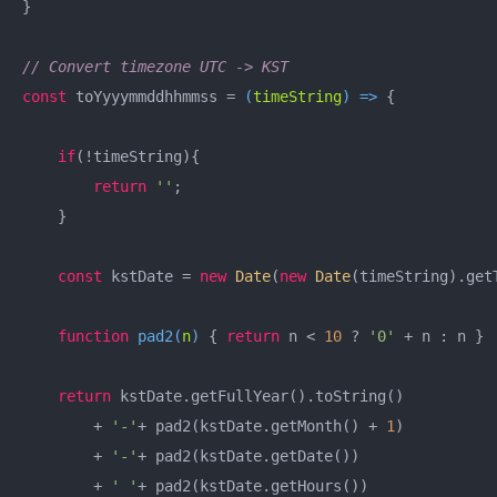
}

// Convert timezone UTC -> KST
const
 toYyyymmddhhmmss = 
(
timeString
) =>
 {

if
(!timeString){

return
''
;

    }

const
 kstDate = 
new
Date
(
new
Date
(timeString).get
function
pad2
(
n
) 
{ 
return
 n < 
10
 ? 
'0'
 + n : n }

return
 kstDate.getFullYear().toString()

        + 
'-'
+ pad2(kstDate.getMonth() + 
1
)

        + 
'-'
+ pad2(kstDate.getDate())

        + 
' '
+ pad2(kstDate.getHours())
