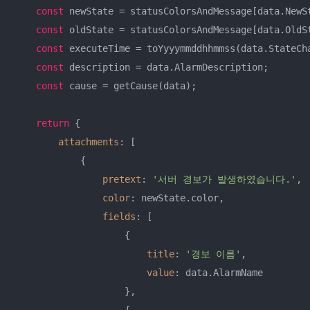
const
 newState = statusColorsAndMessage[data.NewSt
const
 oldState = statusColorsAndMessage[data.OldSt
const
 executeTime = toYyyymmddhhmmss(data.StateCha
const
 description = data.AlarmDescription;

const
 cause = getCause(data);

return
 {

attachments
: [

            {

pretext
: 
'서버 경보가 발생하였습니다.'
,

color
: newState.color,

fields
: [

                    {

title
: 
'경보 이름'
,

value
: data.AlarmName

                    },
