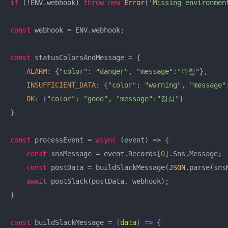
if
 (!ENV.webhook) 
throw
new
Error
(
'Missing environmen
const
 webhook = ENV.webhook;

const
 statusColorsAndMessage = {

ALARM
: {
"color"
: 
"danger"
, 
"message"
:
"위험"
},

INSUFFICIENT_DATA
: {
"color"
: 
"warning"
, 
"message"
OK
: {
"color"
: 
"good"
, 
"message"
:
"정상"
}

}

const
 processEvent = 
async
 (event) => {

const
 snsMessage = event.Records[
0
].Sns.Message;

const
 postData = buildSlackMessage(
JSON
.parse(snsM
await
 postSlack(postData, webhook);

}

const
 buildSlackMessage = 
(
data
) =>
 {
