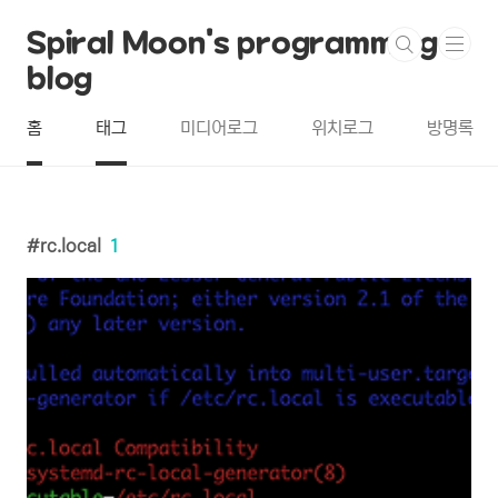
본문 바로가기
Spiral Moon's programming
blog
홈
태그
미디어로그
위치로그
방명록
rc.local
1